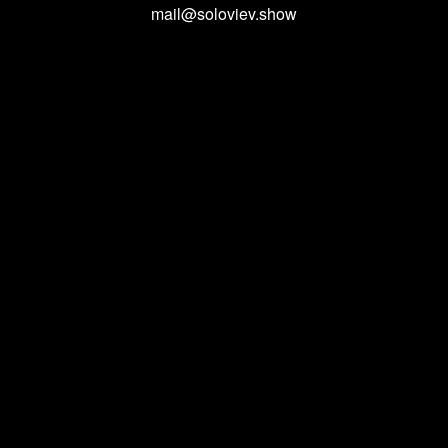
mail@soloviev.show