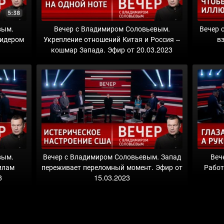
вым.
Вечер с Владимиром Соловьевым.
Вечер 
лидером
Укрепление отношений Китая и Россия –
в
3
кошмар Запада. Эфир от 20.03.2023
вым.
Вечер с Владимиром Соловьевым. Запад
Веч
илам
переживает переломный момент. Эфир от
Работ
3
15.03.2023