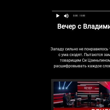
0:00
/ 0:00
Вечер с Владим
Западу сильно не понравилось 
с ума сходят. Пытаются за
товарищем Си Цзиньпином 
расшифровывать каждое слово,