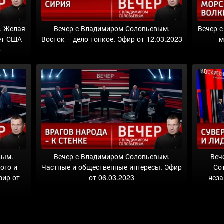
. Желая
Вечер с Владимиром Соловьевым.
Вечер 
ет США
Восток – дело тонкое. Эфир от 12.03.2023
м
3
вым.
Вечер с Владимиром Соловьевым.
Веч
ого и
Частные и общественные интересы. Эфир
Со
фир от
от 06.03.2023
неза