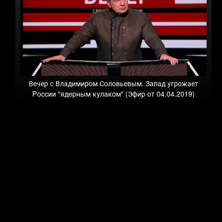
Вечер с Владимиром Соловьевым. Зaпад угрожает
Poccии "ядepным кyлaкoм" (Эфир от 04.04.2019)