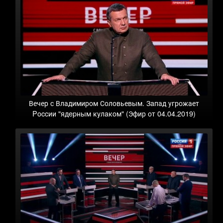
Вечер с Владимиром Соловьевым. Зaпад угрожает
Poccии "ядepным кyлaкoм" (Эфир от 04.04.2019)