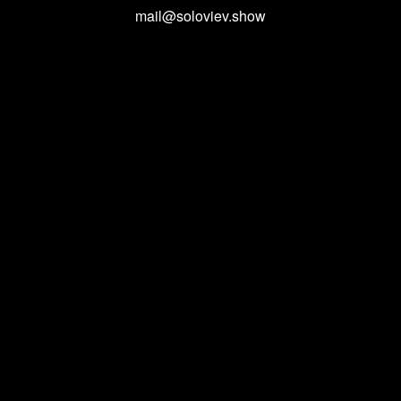
mail@soloviev.show