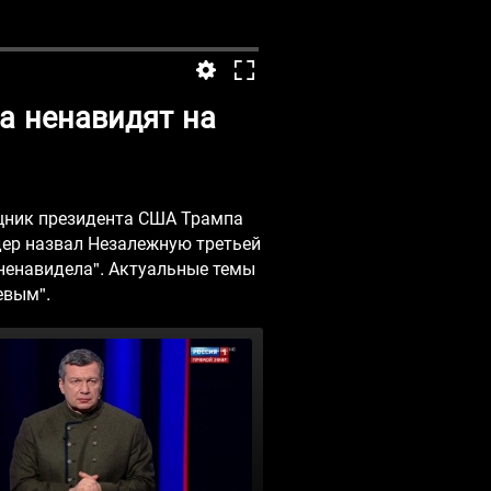
а ненавидят на
ощник президента США Трампа
дер назвал Незалежную третьей
"ненавидела". Актуальные темы
евым".