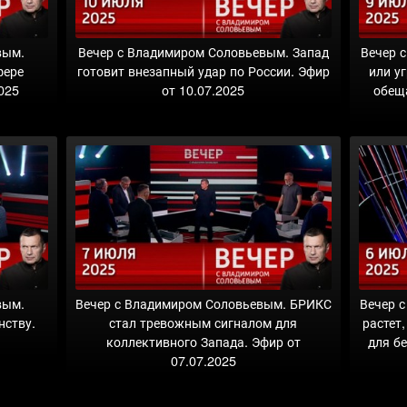
вым.
Вечер с Владимиром Соловьевым. Запад
Вечер 
фере
готовит внезапный удар по России. Эфир
или у
025
от 10.07.2025
обещ
вым.
Вечер с Владимиром Соловьевым. БРИКС
Вечер 
нству.
стал тревожным сигналом для
растет
коллективного Запада. Эфир от
для б
07.07.2025