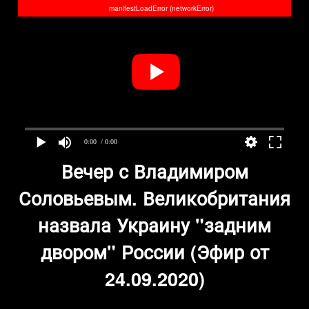
manifestLoadError (networkError)
0:00
/ 0:00
Вечер с Владимиром
Соловьевым. Великобритания
назвала Украину "задним
двором" России (Эфир от
24.09.2020)