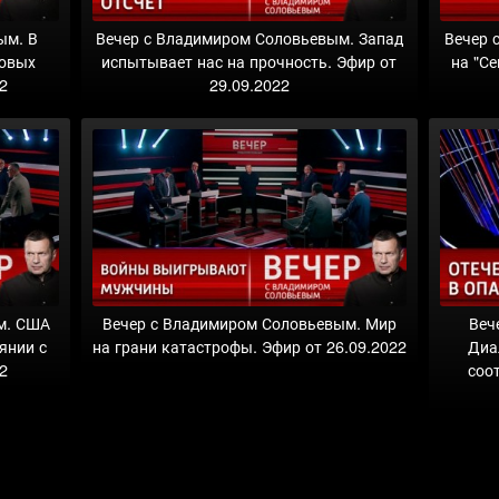
ым. В
Вечер с Владимиром Соловьевым. Запад
Вечер 
новых
испытывает нас на прочность. Эфир от
на "С
2
29.09.2022
м. США
Вечер с Владимиром Соловьевым. Мир
Веч
янии с
на грани катастрофы. Эфир от 26.09.2022
Диа
22
соо