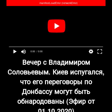
manifestLoadError (networkError)
0:00
/ 0:00
Вечер с Владимиром
Соловьевым. Киев испугался,
что его переговоры по
Донбассу могут быть
обнародованы (Эфир от
01.10.2020)