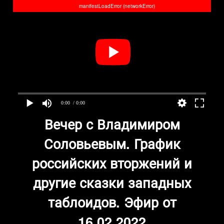
manifestLoadError (networkError)
0:00
/ 0:00
Вечер с Владимиром
Соловьевым. График
российских вторжений и
другие сказки западных
таблоидов. Эфир от
16.02.2022