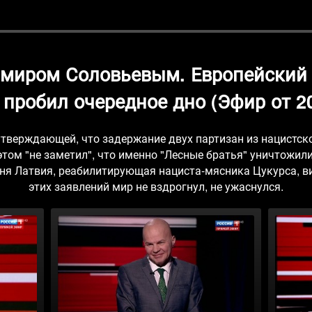
имиром Соловьевым. Европейский 
 пробил очередное дно (Эфир от 20
утверждающей, что задержание двух партизан из нацистск
этом "не заметил", что именно "Лесные братья" уничтожил
дня Латвия, реабилитирующая нациста-мясника Цукурса, ви
этих заявлений мир не вздрогнул, не ужаснулся.