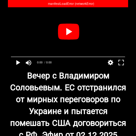
manifestLoadError (networkError)
0:00
/ 0:00
Вечер с Владимиром
Соловьевым. ЕС отстранился
от мирных переговоров по
Украине и пытается
помешать США договориться
с РФ. Эфир от 02.12.2025