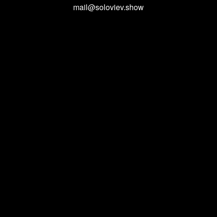
mail@soloviev.show