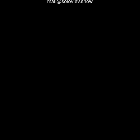
mail@soloviev.show