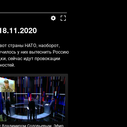
8.11.2020
 вот страны НАТО, наоборот,
училось у них вытеснить Россию
дки, сейчас идут провокации
ностей.
с Владимиром Соловьевым. Эфир