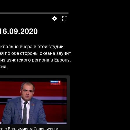
6.09.2020
уквально вчера в этой студии
ня по обе стороны океана звучит
з азиатского региона в Европу.
сия.
ер с Владимиром Соловьевым.