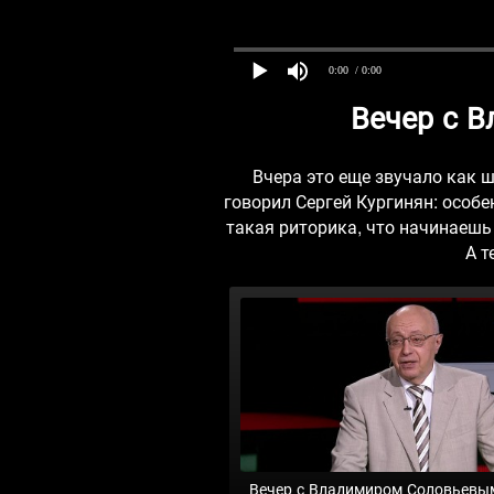
0:00
/ 0:00
Вечер с 
Вчера это еще звучало как ш
говорил Сергей Кургинян: особе
такая риторика, что начинаешь
А т
Вечер с Владимиром Соловьевы