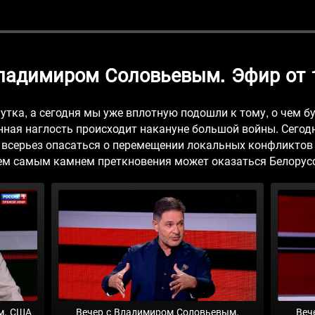
Владимиром Соловьевым. Эфир от 1
утка, а сегодня мы уже вплотную подошли к тому, о чем б
нная наглость происходит накануне большой войны. Сегод
 всерьез опасаться о перемещении локальных конфликтов и
ем самым камнем преткновения может оказаться Белорус
м. США
Вечер с Владимиром Соловьевым.
Веч