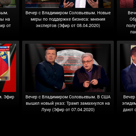
вым.
Вечер с Владимиром Соловьевым. Новые
Веч
ны на
меры по поддержке бизнеса: мнения
Об
фир от
экспертов (Эфир от 08.04.2020)
полу
па
м. Эфир
Вечер с Владимиром Соловьевым. В США
Вечер
вышел новый указ: Трамп замахнулся на
эпидем
Луну (Эфир от 07.04.2020)
дают с