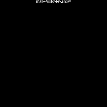
mail@soloviev.show