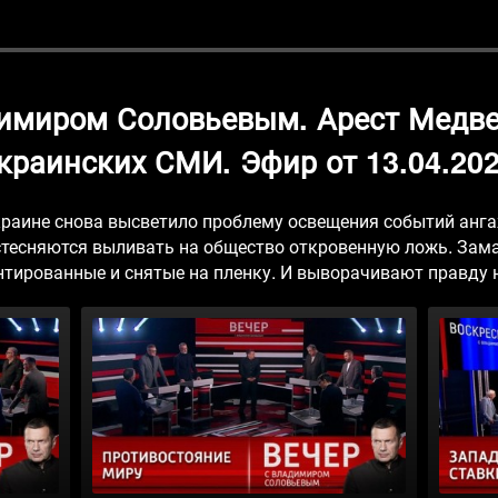
димиром Соловьевым. Арест Медве
краинских СМИ. Эфир от 13.04.20
краине снова высветило проблему освещения событий ан
стесняются выливать на общество откровенную ложь. За
тированные и снятые на пленку. И выворачивают правду 