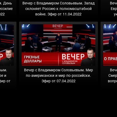
м. День
Вечер с Владимиром Соловьевым. Запад
Веч
ессилие
склоняет Россию к полномасштабной
Евр
022
войне. Эфир от 11.04.2022
у
вым.
Вечер с Владимиром Соловьевым. Мир
Веч
ре и
по-американски и мир по-российски.
Смер
фир от
Эфир от 07.04.2022
вопр