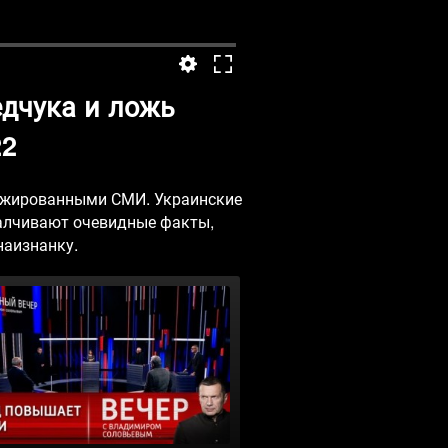
дчука и ложь
22
гажированными СМИ. Украинские
малчивают очевидные факты,
наизнанку.