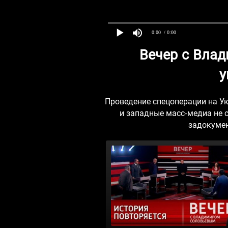
0:00
/ 0:00
Вечер с Вла
у
Проведение спецоперации на У
и западные масс-медиа не 
задокумен